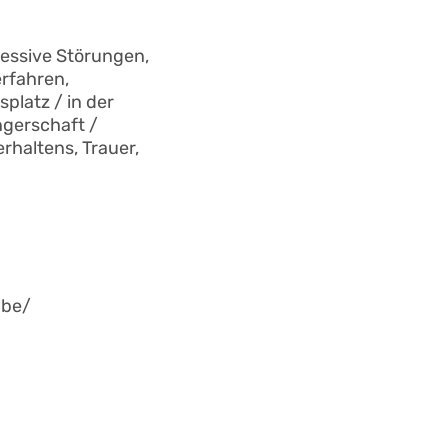
ressive Störungen,
rfahren,
platz / in der
ngerschaft /
rhaltens, Trauer,
.be/