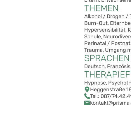
THEMEN
Alkohol / Drogen /
Burn-Out, Elternb
Hypersensibilität,
Schule, Neurodiver
Perinatal / Postnat
Trauma, Umgang mi
SPRACHEN
Deutsch, Französi
THERAPIE
Hypnose, Psychoth
Heggenstraße 18
Tel.:
087/74.42.4
kontakt@prisma