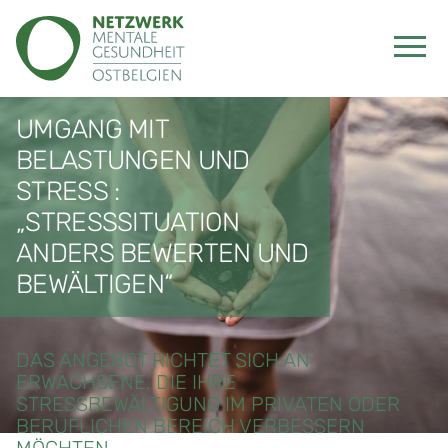
UMGANG MIT
BELASTUNGEN UND
STRESS :
„STRESSSITUATION
ANDERS BEWERTEN UND
BEWÄLTIGEN“
DAS ANGEBOT RICHTET SICH AN
ERWACHSENE, DIE IHRE
STRESSBEWÄLTIGUNG IM PRIVATEN ODER
BERUFLICHEN BEREICH VERBESSERN
MÖCHTEN.