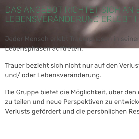
DAS ANGEBOT RICHTET SICH AN 
LEBENSVERÄNDERUNG ERLEBT 
Jeder Mensch erlebt Trauerphasen in seine
Lebensphasen auftreten.
Trauer bezieht sich nicht nur auf den Verl
und/ oder Lebensveränderung.
Die Gruppe bietet die Möglichkeit, über de
zu teilen und neue Perspektiven zu entwick
Verlusts gefördert und die persönlichen R