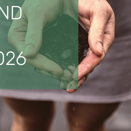
ND
026